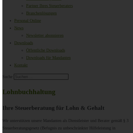
Partner Ihres Steuerberaters
Branchenlösungen
Personal Online
News
Newsletter abonnieren
Downloads
Öffentliche Downloads
Downloads für Mandanten
Kontakt
Suche
Lohnbuchhaltung
Ihre Steuerberatung für Lohn & Gehalt
Wir unterstützen unsere Mandanten als Dienstleister und Berater gemäß § 3
Steuerberatungsgesetz (Befugnis zu unbeschränkter Hilfeleistung in