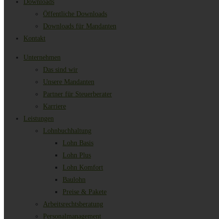
Downloads
Öffentliche Downloads
Downloads für Mandanten
Kontakt
Unternehmen
Das sind wir
Unsere Mandanten
Partner für Steuerberater
Karriere
Leistungen
Lohnbuchhaltung
Lohn Basis
Lohn Plus
Lohn Komfort
Baulohn
Preise & Pakete
Arbeitsrechtsberatung
Personalmanagement