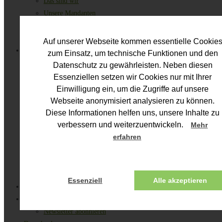
Das sind wir
Unsere Mandanten
Partner für Steuerberater
Karriere
Auf unserer Webseite kommen essentielle Cookie
Leistungen
zum Einsatz, um technische Funktionen und den
Lohnbuchhaltung
Datenschutz zu gewährleisten. Neben diesen
Lohn Basis
Essenziellen setzen wir Cookies nur mit Ihrer
Lohn Plus
Einwilligung ein, um die Zugriffe auf unsere
Lohn Komfort
Webseite anonymisiert analysieren zu können.
Diese Informationen helfen uns, unsere Inhalte zu
Baulohn
verbessern und weiterzuentwickeln.
Preise & Pakete
Mehr
erfahren
Arbeitsrechtsberatung
Personalmanagement
Partner Ihres Steuerberaters
Branchenlösungen
Essenziell
Alle akzeptieren
Personal Online
News
Newsletter abonnieren