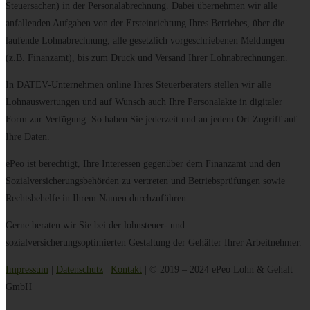
Steuersachen) in der Personalabrechnung. Dabei übernehmen wir alle
anfallenden Aufgaben von der Ersteinrichtung Ihres Betriebes, über die
laufende Lohnabrechnung, alle gesetzlich vorgeschriebenen Meldungen
(z.B. Finanzamt), bis zum Druck und Versand Ihrer Lohnabrechnungen.
In DATEV-Unternehmen online Ihres Steuerberaters stellen wir alle
Lohnauswertungen und auf Wunsch auch Ihre Personalakte in digitaler
Form zur Verfügung. So haben Sie jederzeit und an jedem Ort Zugriff auf
Ihre Daten.
ePeo ist berechtigt, Ihre Interessen gegenüber dem Finanzamt und den
Sozialversicherungsbehörden zu vertreten und Betriebsprüfungen sowie
Rechtsbehelfe in Ihrem Namen durchzuführen.
Gerne beraten wir Sie bei der lohnsteuer- und
sozialversicherungsoptimierten Gestaltung der Gehälter Ihrer Arbeitnehmer.
Impressum
|
Datenschutz
|
Kontakt
| © 2019 – 2024 ePeo Lohn & Gehalt
GmbH